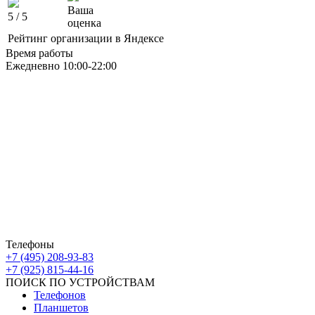
Ваша
5
/ 5
оценка
Рейтинг организации в Яндексе
Время работы
Ежедневно 10:00-22:00
Москва ЮАО М Алма-Атинская
Борисовские Пруды 26 ТРК Ключевой
Москва ЮВАО М Марьино
Новочеркасский бульвар
дом 10к1 ТК МовТрейд
ИП Ахмедгараев Р.З.
ОГРН: 318774600672840
Телефоны
+7 (495) 208-93-83
+7 (925) 815-44-16
ПОИСК ПО УСТРОЙСТВАМ
Телефонов
Планшетов