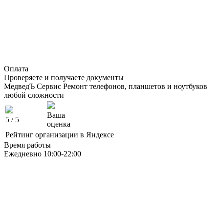
Оплата
Проверяете и получаете документы
МедведЪ Сервис
Ремонт телефонов, планшетов и ноутбуков
любой сложности
Ваша
5
/ 5
оценка
Рейтинг организации в Яндексе
Время работы
Ежедневно 10:00-22:00
Москва ЮАО М Алма-Атинская
Борисовские Пруды 26 ТРК Ключевой
Москва ЮВАО М Марьино
Новочеркасский бульвар