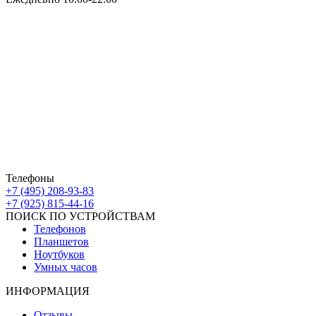
Москва ЮАО М Алма-Атинская
Борисовские Пруды 26 ТРК Ключевой
Москва ЮВАО М Марьино
Новочеркасский бульвар
дом 10к1 ТК МовТрейд
ИП Ахмедгараев Р.З.
ОГРН: 318774600672840
Телефоны
+7 (495) 208-93-83
+7 (925) 815-44-16
ПОИСК ПО УСТРОЙСТВАМ
Телефонов
Планшетов
Ноутбуков
Умных часов
ИНФОРМАЦИЯ
Отзывы