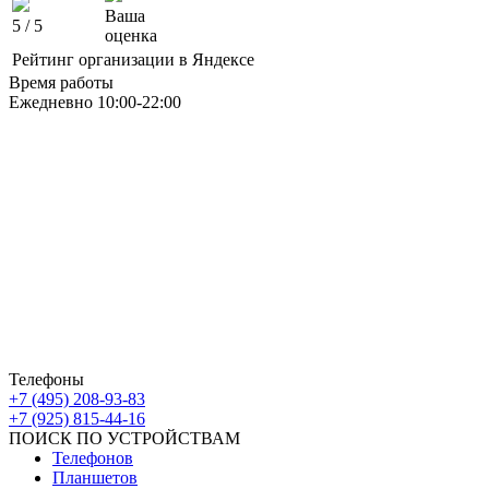
Ваша
5
/ 5
оценка
Рейтинг организации в Яндексе
Время работы
Ежедневно 10:00-22:00
Москва ЮАО М Алма-Атинская
Борисовские Пруды 26 ТРК Ключевой
Москва ЮВАО М Марьино
Новочеркасский бульвар
дом 10к1 ТК МовТрейд
ИП Ахмедгараев Р.З.
ОГРН: 318774600672840
Телефоны
+7 (495) 208-93-83
+7 (925) 815-44-16
ПОИСК ПО УСТРОЙСТВАМ
Телефонов
Планшетов