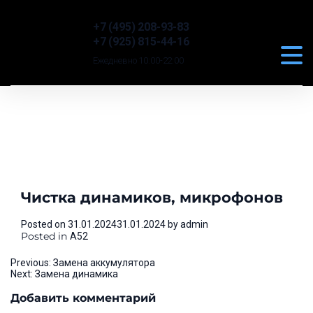
+7 (495) 208-93-83
+7 (925) 815-44-16
Ежедневно 10:00-22:00
Чистка динамиков, микрофонов
Posted on
31.01.2024
31.01.2024
by
admin
Posted in
A52
Навигация
Previous:
Замена аккумулятора
Next:
Замена динамика
по
Добавить комментарий
записям