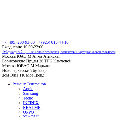
+7 (495) 208-93-83
+7 (925) 815-44-16
Ежедневно 10:00-22:00
МедведЪ Сервис
Ремонт телефонов, планшетов и ноутбуков любой сложности
Москва ЮАО М Алма-Атинская
Борисовские Пруды 26 ТРК Ключевой
Москва ЮВАО М Марьино
Новочеркасский бульвар
дом 10к1 ТК МовТрейд
Ремонт Телефонов
Apple
Samsung
Tecno
INFINIX
REALME
OPPO
XIAOMI