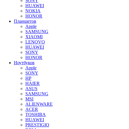
SONY
HUAWEI
NOKIA
HONOR
Планшетов
Apple
SAMSUNG
XIAOMI
LENOVO
HUAWEI
SONY
HONOR
Ноутбуков
Apple
SONY
HP
HAIER
ASUS
SAMSUNG
MSI
ALIENWARE
ACER
TOSHIBA
HUAWEI
PRESTIGIO