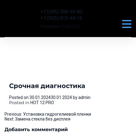
+7 (495) 208-93-83
+7 (925) 815-44-16
Ежедневно 10:00-22:00
Срочная диагностика
Posted on
30.01.2024
30.01.2024
by
admin
Posted in
HOT 12 PRO
Навигация
Previous:
Установка гидрогелиевой пленки
Next:
Замена стекла без дисплея
по
Добавить комментарий
записям