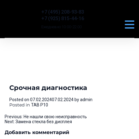
+7 (495) 208-93-83
+7 (925) 815-44-16
Ежедневно 10:00-22:00
Срочная диагностика
Posted on
07.02.2024
07.02.2024
by
admin
Posted in
TAB P10
Навигация
Previous:
Не нашли свою неисправность
Next:
Замена стекла без дисплея
по
Добавить комментарий
записям