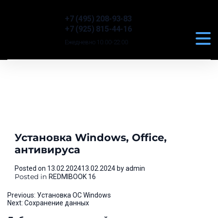
+7 (495) 208-93-83
+7 (925) 815-44-16
Ежедневно 10:00-22:00
Установка Windows, Office,
антивируса
Posted on
13.02.2024
13.02.2024
by
admin
Posted in
REDMIBOOK 16
Навигация
Previous:
Установка ОС Windows
Next:
Сохранение данных
по