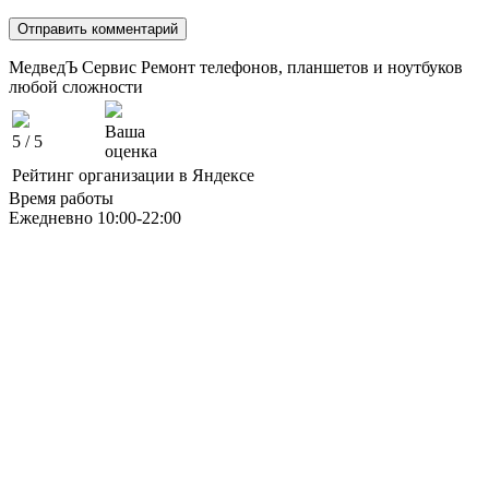
МедведЪ Сервис
Ремонт телефонов, планшетов и ноутбуков
любой сложности
Ваша
5
/ 5
оценка
Рейтинг организации в Яндексе
Время работы
Ежедневно 10:00-22:00
Москва ЮАО М Алма-Атинская
Борисовские Пруды 26 ТРК Ключевой
Москва ЮВАО М Марьино
Новочеркасский бульвар
дом 10к1 ТК МовТрейд
ИП Ахмедгараев Р.З.
ОГРН: 318774600672840