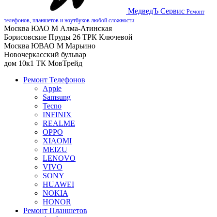
МедведЪ Сервис
Ремонт
телефонов, планшетов и ноутбуков любой сложности
Москва ЮАО М Алма-Атинская
Борисовские Пруды 26 ТРК Ключевой
Москва ЮВАО М Марьино
Новочеркасский бульвар
дом 10к1 ТК МовТрейд
Ремонт Телефонов
Apple
Samsung
Tecno
INFINIX
REALME
OPPO
XIAOMI
MEIZU
LENOVO
VIVO
SONY
HUAWEI
NOKIA
HONOR
Ремонт Планшетов