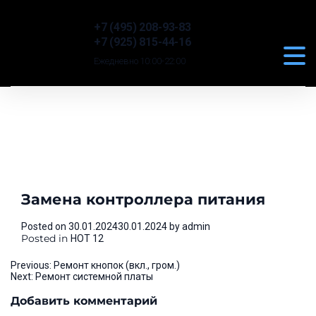
+7 (495) 208-93-83
+7 (925) 815-44-16
Ежедневно 10:00-22:00
Замена контроллера питания
Posted on
30.01.2024
30.01.2024
by
admin
Posted in
HOT 12
Навигация
Previous:
Ремонт кнопок (вкл., гром.)
Next:
Ремонт системной платы
по
Добавить комментарий
записям