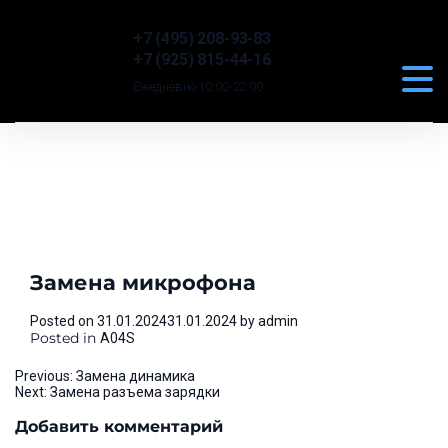
+7 (495) 208-93-83
+7 (925) 815-44-16
Ежедневно 10:00-22:00
Замена микрофона
Posted on
31.01.2024
31.01.2024
by
admin
Posted in
A04S
Навигация
Previous:
Замена динамика
Next:
Замена разъема зарядки
по
Добавить комментарий
записям