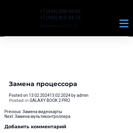
+7 (495) 208-93-83
+7 (925) 815-44-16
Ежедневно 10:00-22:00
Замена процессора
Posted on
13.02.2024
13.02.2024
by
admin
Posted in
GALAXY BOOK 2 PRO
Навигация
Previous:
Замена видеокарты
Next:
Замена мультиконтроллера
по
Добавить комментарий
записям