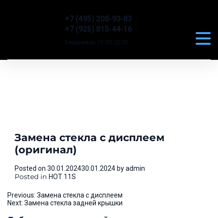
+7 (495) 208-93-83
+7 (925) 815-44-16
Ежедневно 10:00-22:00
Замена стекла с дисплеем
(оригинал)
Posted on
30.01.2024
30.01.2024
by
admin
Posted in
HOT 11S
Навигация
Previous:
Замена стекла с дисплеем
Next:
Замена стекла задней крышки
по