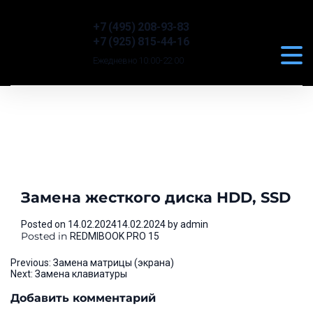
+7 (495) 208-93-83
+7 (925) 815-44-16
Ежедневно 10:00-22:00
Замена жесткого диска HDD, SSD
Posted on
14.02.2024
14.02.2024
by
admin
Posted in
REDMIBOOK PRO 15
Навигация
Previous:
Замена матрицы (экрана)
Next:
Замена клавиатуры
по
Добавить комментарий
записям