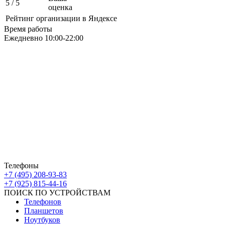
5
/ 5
оценка
Рейтинг организации в Яндексе
Время работы
Ежедневно 10:00-22:00
Москва ЮАО М Алма-Атинская
Борисовские Пруды 26 ТРК Ключевой
Москва ЮВАО М Марьино
Новочеркасский бульвар
дом 10к1 ТК МовТрейд
ИП Ахмедгараев Р.З.
ОГРН: 318774600672840
Телефоны
+7 (495) 208-93-83
+7 (925) 815-44-16
ПОИСК ПО УСТРОЙСТВАМ
Телефонов
Планшетов
Ноутбуков