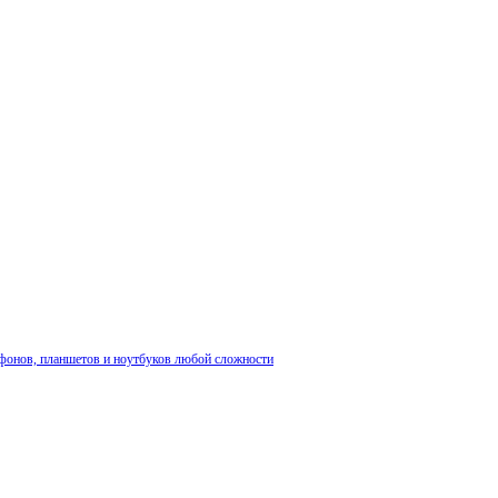
фонов, планшетов и ноутбуков любой сложности