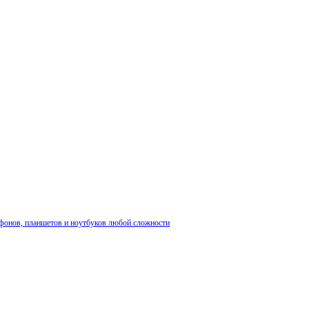
фонов, планшетов и ноутбуков любой сложности