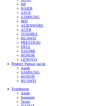
HP
HAIER
ASUS
SAMSUNG
MSI
ALIENWARE
ACER
TOSHIBA
HUAWEI
PRESTIGIO
DELL
XIAOMI
HONOR
LENOVO
Ремонт Умных часов
Apple
SAMSUNG
HONOR
HUAWEI
Телефонов
Apple
Samsung
Tecno
INFINIX