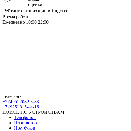
5
/ 5
оценка
Рейтинг организации в Яндексе
Время работы
Ежедневно 10:00-22:00
Москва ЮАО М Алма-Атинская
Борисовские Пруды 26 ТРК Ключевой
Москва ЮВАО М Марьино
Новочеркасский бульвар
дом 10к1 ТК МовТрейд
ИП Ахмедгараев Р.З.
ОГРН: 318774600672840
Телефоны
+7 (495) 208-93-83
+7 (925) 815-44-16
ПОИСК ПО УСТРОЙСТВАМ
Телефонов
Планшетов
Ноутбуков