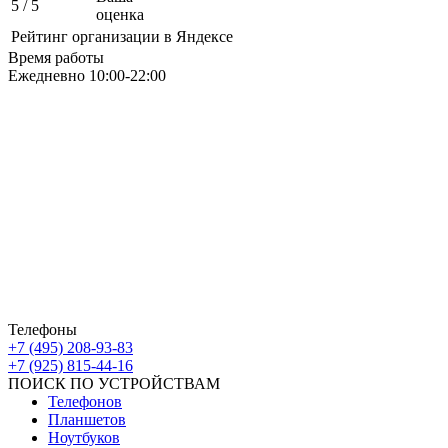
5
/ 5
оценка
Рейтинг организации в Яндексе
Время работы
Ежедневно 10:00-22:00
Москва ЮАО М Алма-Атинская
Борисовские Пруды 26 ТРК Ключевой
Москва ЮВАО М Марьино
Новочеркасский бульвар
дом 10к1 ТК МовТрейд
ИП Ахмедгараев Р.З.
ОГРН: 318774600672840
Телефоны
+7 (495) 208-93-83
+7 (925) 815-44-16
ПОИСК ПО УСТРОЙСТВАМ
Телефонов
Планшетов
Ноутбуков