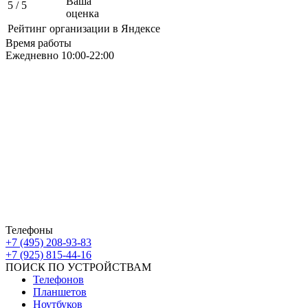
Ваша
5
/ 5
оценка
Рейтинг организации в Яндексе
Время работы
Ежедневно 10:00-22:00
Москва ЮАО М Алма-Атинская
Борисовские Пруды 26 ТРК Ключевой
Москва ЮВАО М Марьино
Новочеркасский бульвар
дом 10к1 ТК МовТрейд
ИП Ахмедгараев Р.З.
ОГРН: 318774600672840
Телефоны
+7 (495) 208-93-83
+7 (925) 815-44-16
ПОИСК ПО УСТРОЙСТВАМ
Телефонов
Планшетов
Ноутбуков