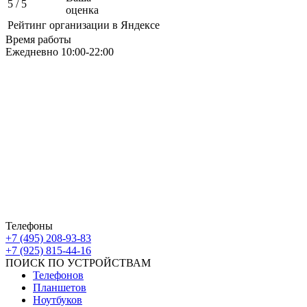
5
/ 5
оценка
Рейтинг организации в Яндексе
Время работы
Ежедневно 10:00-22:00
Москва ЮАО М Алма-Атинская
Борисовские Пруды 26 ТРК Ключевой
Москва ЮВАО М Марьино
Новочеркасский бульвар
дом 10к1 ТК МовТрейд
ИП Ахмедгараев Р.З.
ОГРН: 318774600672840
Телефоны
+7 (495) 208-93-83
+7 (925) 815-44-16
ПОИСК ПО УСТРОЙСТВАМ
Телефонов
Планшетов
Ноутбуков