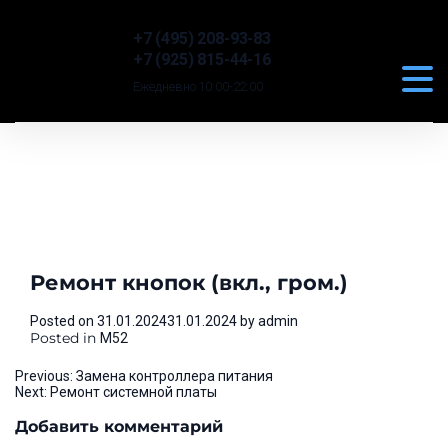
+7 (495) 208-93-83
+7 (925) 815-44-16
Ежедневно 10:00-22:00
Ремонт кнопок (вкл., гром.)
Posted on
31.01.2024
31.01.2024
by
admin
Posted in
M52
Навигация
Previous:
Замена контроллера питания
Next:
Ремонт системной платы
по
Добавить комментарий
записям