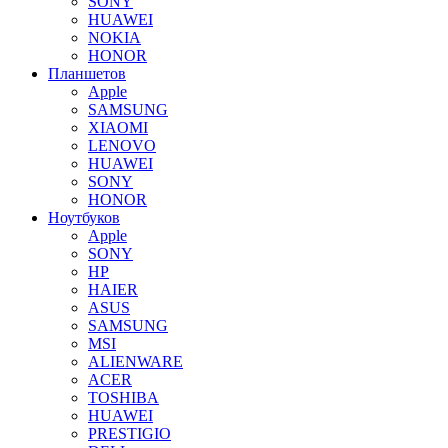
SONY
HUAWEI
NOKIA
HONOR
Планшетов
Apple
SAMSUNG
XIAOMI
LENOVO
HUAWEI
SONY
HONOR
Ноутбуков
Apple
SONY
HP
HAIER
ASUS
SAMSUNG
MSI
ALIENWARE
ACER
TOSHIBA
HUAWEI
PRESTIGIO