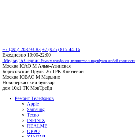
+7 (495) 208-93-83
+7 (925) 815-44-16
Ежедневно 10:00-22:00
МедведЪ Сервис
Ремонт телефонов, планшетов и ноутбуков любой сложности
Москва ЮАО М Алма-Атинская
Борисовские Пруды 26 ТРК Ключевой
Москва ЮВАО М Марьино
Новочеркасский бульвар
дом 10к1 ТК МовТрейд
Ремонт Телефонов
Apple
Samsung
Tecno
INFINIX
REALME
OPPO
XIAOMI