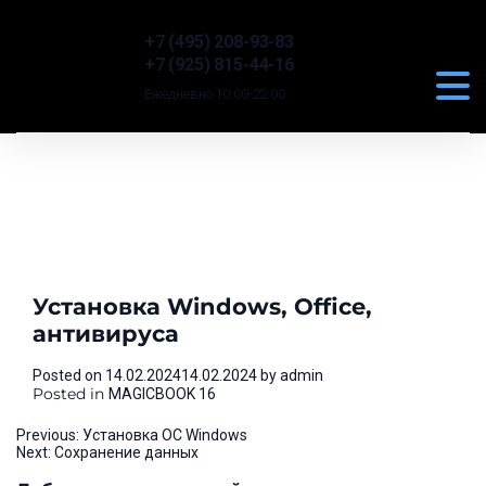
+7 (495) 208-93-83
+7 (925) 815-44-16
Ежедневно 10:00-22:00
Установка Windows, Office,
антивируса
Posted on
14.02.2024
14.02.2024
by
admin
Posted in
MAGICBOOK 16
Навигация
Previous:
Установка ОС Windows
Next:
Сохранение данных
по