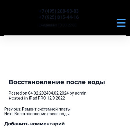
+7 (495) 208-93-83
+7 (925) 815-44-16
Ежедневно 10:00-22:00
Восстановление после воды
Posted on
04.02.2024
04.02.2024
by
admin
Posted in
iPad PRO 12.9 2022
Навигация
Previous:
Ремонт системной платы
Next:
Восстановление после воды
по
Добавить комментарий
записям