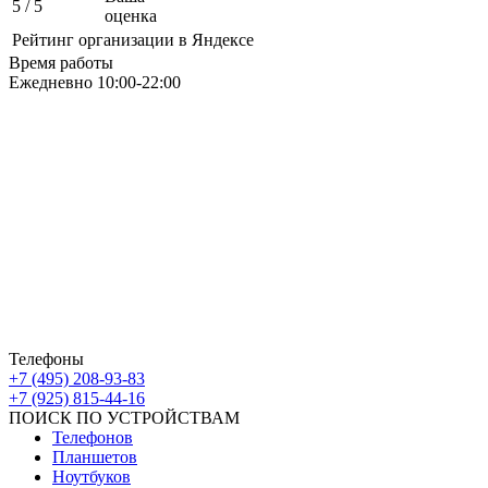
5
/ 5
оценка
Рейтинг организации в Яндексе
Время работы
Ежедневно 10:00-22:00
Москва ЮАО М Алма-Атинская
Борисовские Пруды 26 ТРК Ключевой
Москва ЮВАО М Марьино
Новочеркасский бульвар
дом 10к1 ТК МовТрейд
ИП Ахмедгараев Р.З.
ОГРН: 318774600672840
Телефоны
+7 (495) 208-93-83
+7 (925) 815-44-16
ПОИСК ПО УСТРОЙСТВАМ
Телефонов
Планшетов
Ноутбуков