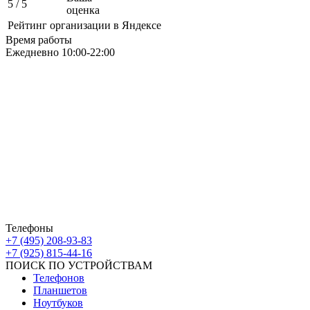
5
/ 5
оценка
Рейтинг организации в Яндексе
Время работы
Ежедневно 10:00-22:00
Москва ЮАО М Алма-Атинская
Борисовские Пруды 26 ТРК Ключевой
Москва ЮВАО М Марьино
Новочеркасский бульвар
дом 10к1 ТК МовТрейд
ИП Ахмедгараев Р.З.
ОГРН: 318774600672840
Телефоны
+7 (495) 208-93-83
+7 (925) 815-44-16
ПОИСК ПО УСТРОЙСТВАМ
Телефонов
Планшетов
Ноутбуков