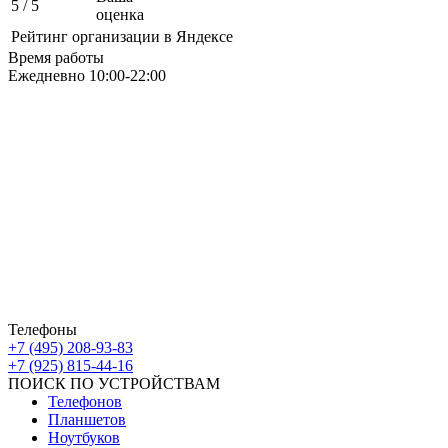
5
/ 5
оценка
Рейтинг организации в Яндексе
Время работы
Ежедневно 10:00-22:00
Москва ЮАО М Алма-Атинская
Борисовские Пруды 26 ТРК Ключевой
Москва ЮВАО М Марьино
Новочеркасский бульвар
дом 10к1 ТК МовТрейд
ИП Ахмедгараев Р.З.
ОГРН: 318774600672840
Телефоны
+7 (495) 208-93-83
+7 (925) 815-44-16
ПОИСК ПО УСТРОЙСТВАМ
Телефонов
Планшетов
Ноутбуков