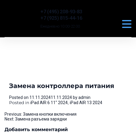
+7 (495) 208-93-83
+7 (925) 815-44-16
Ежедневно 10:00-22:00
Замена контроллера питания
Posted on
11.11.2024
11.11.2024
by
admin
Posted in
,
iPad AIR 6 11" 2024
iPad AIR 13 2024
Навигация
Previous:
Замена кнопки включения
Next:
Замена разъема зарядки
по
Добавить комментарий
записям