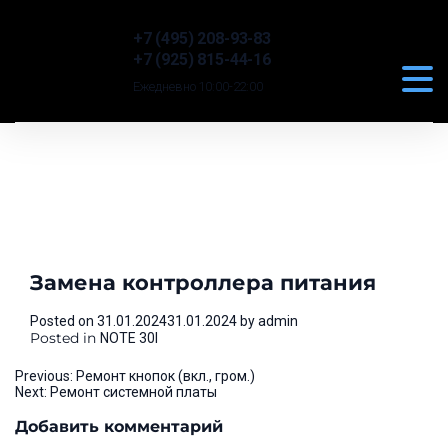
+7 (495) 208-93-83
+7 (925) 815-44-16
Ежедневно 10:00-22:00
Замена контроллера питания
Posted on
31.01.2024
31.01.2024
by
admin
Posted in
NOTE 30I
Навигация
Previous:
Ремонт кнопок (вкл., гром.)
Next:
Ремонт системной платы
по
Добавить комментарий
записям