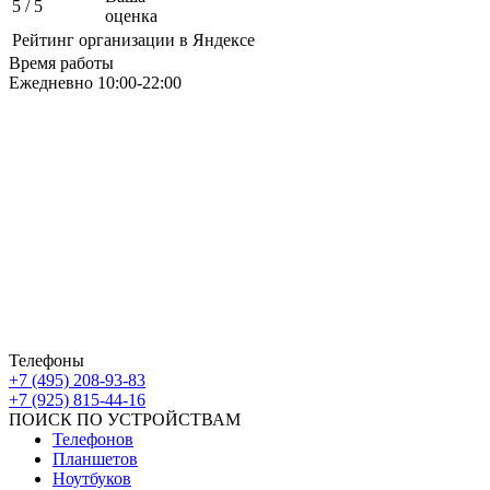
5
/ 5
оценка
Рейтинг организации в Яндексе
Время работы
Ежедневно 10:00-22:00
Москва ЮАО М Алма-Атинская
Борисовские Пруды 26 ТРК Ключевой
Москва ЮВАО М Марьино
Новочеркасский бульвар
дом 10к1 ТК МовТрейд
ИП Ахмедгараев Р.З.
ОГРН: 318774600672840
Телефоны
+7 (495) 208-93-83
+7 (925) 815-44-16
ПОИСК ПО УСТРОЙСТВАМ
Телефонов
Планшетов
Ноутбуков