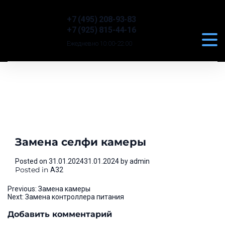
+7 (495) 208-93-83
+7 (925) 815-44-16
Ежедневно 10:00-22:00
Замена селфи камеры
Posted on
31.01.2024
31.01.2024
by
admin
Posted in
A32
Навигация
Previous:
Замена камеры
Next:
Замена контроллера питания
по
Добавить комментарий
записям