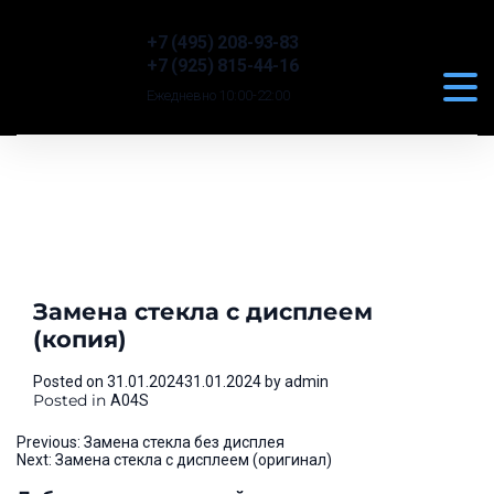
+7 (495) 208-93-83
+7 (925) 815-44-16
Ежедневно 10:00-22:00
Замена стекла с дисплеем
(копия)
Posted on
31.01.2024
31.01.2024
by
admin
Posted in
A04S
Навигация
Previous:
Замена стекла без дисплея
Next:
Замена стекла с дисплеем (оригинал)
по