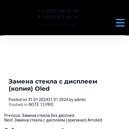
+7 (495) 208-93-83
+7 (925) 815-44-16
Ежедневно 10:00-22:00
Замена стекла с дисплеем
(копия) Oled
Posted on
31.01.2024
31.01.2024
by
admin
Posted in
NOTE 12 PRO
Навигация
Previous:
Замена стекла без дисплея
Next:
Замена стекла с дисплеем (оригинал) Amoled
по