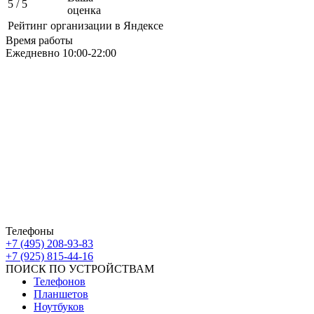
5
/ 5
оценка
Рейтинг организации в Яндексе
Время работы
Ежедневно 10:00-22:00
Москва ЮАО М Алма-Атинская
Борисовские Пруды 26 ТРК Ключевой
Москва ЮВАО М Марьино
Новочеркасский бульвар
дом 10к1 ТК МовТрейд
ИП Ахмедгараев Р.З.
ОГРН: 318774600672840
Телефоны
+7 (495) 208-93-83
+7 (925) 815-44-16
ПОИСК ПО УСТРОЙСТВАМ
Телефонов
Планшетов
Ноутбуков