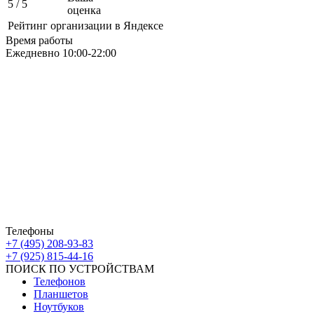
5
/ 5
оценка
Рейтинг организации в Яндексе
Время работы
Ежедневно 10:00-22:00
Москва ЮАО М Алма-Атинская
Борисовские Пруды 26 ТРК Ключевой
Москва ЮВАО М Марьино
Новочеркасский бульвар
дом 10к1 ТК МовТрейд
ИП Ахмедгараев Р.З.
ОГРН: 318774600672840
Телефоны
+7 (495) 208-93-83
+7 (925) 815-44-16
ПОИСК ПО УСТРОЙСТВАМ
Телефонов
Планшетов
Ноутбуков