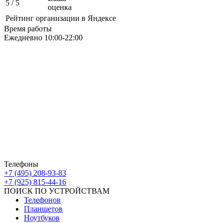
5
/ 5
оценка
Рейтинг организации в Яндексе
Время работы
Ежедневно 10:00-22:00
Москва ЮАО М Алма-Атинская
Борисовские Пруды 26 ТРК Ключевой
Москва ЮВАО М Марьино
Новочеркасский бульвар
дом 10к1 ТК МовТрейд
ИП Ахмедгараев Р.З.
ОГРН: 318774600672840
Телефоны
+7 (495) 208-93-83
+7 (925) 815-44-16
ПОИСК ПО УСТРОЙСТВАМ
Телефонов
Планшетов
Ноутбуков