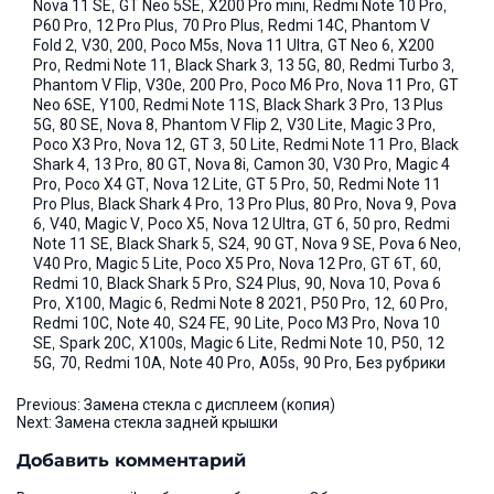
,
,
,
,
Nova 11 SE
GT Neo 5SE
X200 Pro mini
Redmi Note 10 Pro
,
,
,
,
P60 Pro
12 Pro Plus
70 Pro Plus
Redmi 14C
Phantom V
,
,
,
,
,
,
Fold 2
V30
200
Poco M5s
Nova 11 Ultra
GT Neo 6
X200
,
,
,
,
,
,
Pro
Redmi Note 11
Black Shark 3
13 5G
80
Redmi Turbo 3
,
,
,
,
,
Phantom V Flip
V30e
200 Pro
Poco M6 Pro
Nova 11 Pro
GT
,
,
,
,
Neo 6SE
Y100
Redmi Note 11S
Black Shark 3 Pro
13 Plus
,
,
,
,
,
,
5G
80 SE
Nova 8
Phantom V Flip 2
V30 Lite
Magic 3 Pro
,
,
,
,
,
Poco X3 Pro
Nova 12
GT 3
50 Lite
Redmi Note 11 Pro
Black
,
,
,
,
,
,
Shark 4
13 Pro
80 GT
Nova 8i
Camon 30
V30 Pro
Magic 4
,
,
,
,
,
Pro
Poco X4 GT
Nova 12 Lite
GT 5 Pro
50
Redmi Note 11
,
,
,
,
,
Pro Plus
Black Shark 4 Pro
13 Pro Plus
80 Pro
Nova 9
Pova
,
,
,
,
,
,
,
6
V40
Magic V
Poco X5
Nova 12 Ultra
GT 6
50 pro
Redmi
,
,
,
,
,
,
Note 11 SE
Black Shark 5
S24
90 GT
Nova 9 SE
Pova 6 Neo
,
,
,
,
,
,
V40 Pro
Magic 5 Lite
Poco X5 Pro
Nova 12 Pro
GT 6T
60
,
,
,
,
,
Redmi 10
Black Shark 5 Pro
S24 Plus
90
Nova 10
Pova 6
,
,
,
,
,
,
,
Pro
X100
Magic 6
Redmi Note 8 2021
P50 Pro
12
60 Pro
,
,
,
,
,
Redmi 10C
Note 40
S24 FE
90 Lite
Poco M3 Pro
Nova 10
,
,
,
,
,
,
SE
Spark 20C
X100s
Magic 6 Lite
Redmi Note 10
P50
12
,
,
,
,
,
,
5G
70
Redmi 10A
Note 40 Pro
A05s
90 Pro
Без рубрики
Навигация
Previous:
Замена стекла с дисплеем (копия)
Next:
Замена стекла задней крышки
по
Добавить комментарий
записям