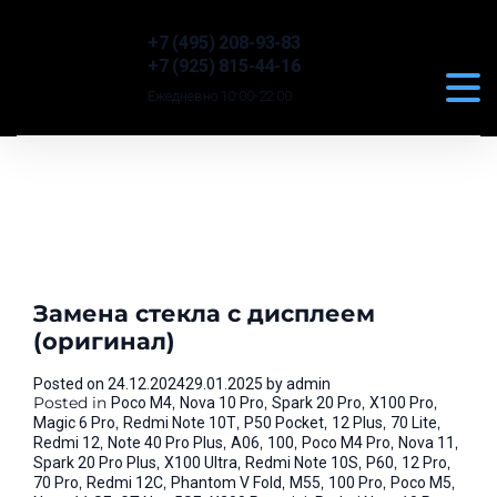
+7 (495) 208-93-83
+7 (925) 815-44-16
Ежедневно 10:00-22:00
Замена стекла с дисплеем
(оригинал)
Posted on
24.12.2024
29.01.2025
by
admin
Posted in
,
,
,
,
Poco M4
Nova 10 Pro
Spark 20 Pro
X100 Pro
,
,
,
,
,
Magic 6 Pro
Redmi Note 10T
P50 Pocket
12 Plus
70 Lite
,
,
,
,
,
,
Redmi 12
Note 40 Pro Plus
A06
100
Poco M4 Pro
Nova 11
,
,
,
,
,
Spark 20 Pro Plus
X100 Ultra
Redmi Note 10S
P60
12 Pro
,
,
,
,
,
,
70 Pro
Redmi 12C
Phantom V Fold
M55
100 Pro
Poco M5